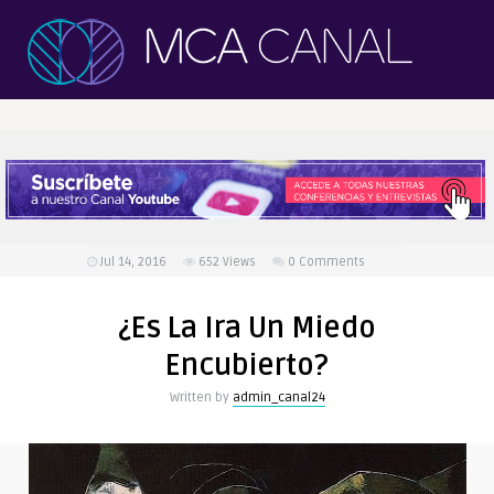
Jul 14, 2016
652
Views
0 Comments
¿Es La Ira Un Miedo
Encubierto?
Written by
admin_canal24