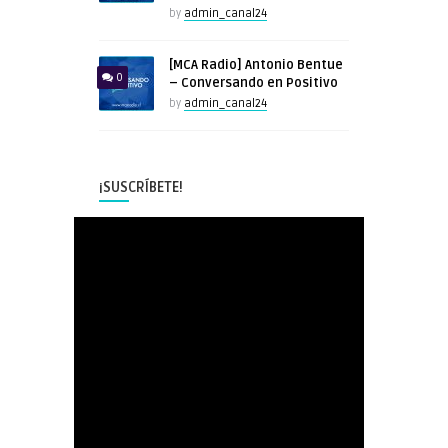
by
admin_canal24
[MCA Radio] Antonio Bentue
0
– Conversando en Positivo
by
admin_canal24
¡SUSCRÍBETE!