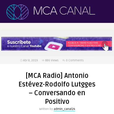
Abr 8, 2019
886
Views
0 Comments
[MCA Radio] Antonio
Estévez-Rodolfo Lutgges
– Conversando en
Positivo
Written by
admin_canal24