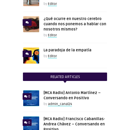
by
Editor
¿Qué ocurre en nuestro cerebro
cuando nos ponemos a hablar con
nosotros mismos?
by
Editor
La paradoja de la empatía
by
Editor
RELATED ARTICLES
[MCA Radio] Antonio Martínez –
0
Conversando en Positivo
by
admin_canal24
[MCA Radio] Francisco Cabanillas-
0
Andrea Chávez – Conversando en
Positivo