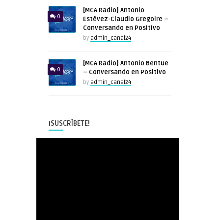
[MCA Radio] Antonio
0
Estévez-Claudio Gregoire –
Conversando en Positivo
by
admin_canal24
[MCA Radio] Antonio Bentue
0
– Conversando en Positivo
by
admin_canal24
¡SUSCRÍBETE!