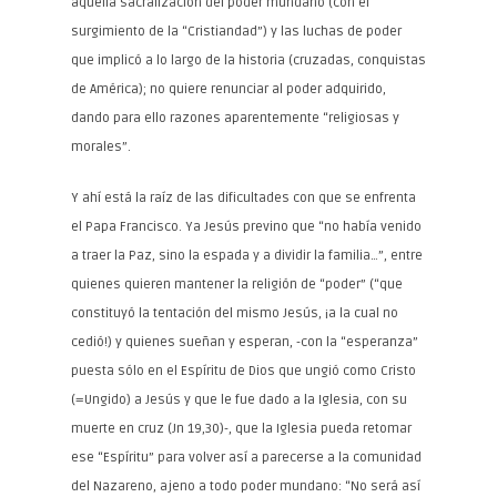
aquella sacralización del poder mundano (con el
surgimiento de la “Cristiandad”) y las luchas de poder
que implicó a lo largo de la historia (cruzadas, conquistas
de América); no quiere renunciar al poder adquirido,
dando para ello razones aparentemente “religiosas y
morales”.
Y ahí está la raíz de las dificultades con que se enfrenta
el Papa Francisco. Ya Jesús previno que “no había venido
a traer la Paz, sino la espada y a dividir la familia…”, entre
quienes quieren mantener la religión de “poder” (“que
constituyó la tentación del mismo Jesús, ¡a la cual no
cedió!) y quienes sueñan y esperan, -con la “esperanza”
puesta sólo en el Espíritu de Dios que ungió como Cristo
(=Ungido) a Jesús y que le fue dado a la Iglesia, con su
muerte en cruz (Jn 19,30)-, que la Iglesia pueda retomar
ese “Espíritu” para volver así a parecerse a la comunidad
del Nazareno, ajeno a todo poder mundano: “No será así