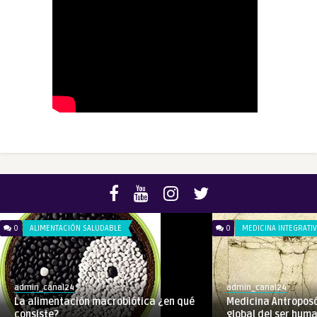
0
ALIMENTACIÓN SALUDABLE
0
MEDICINA INTEGRATI
admin_canal24
admin_canal24
La alimentación macrobiótica ¿en qué
Medicina Antroposó
consiste?
global del ser hum