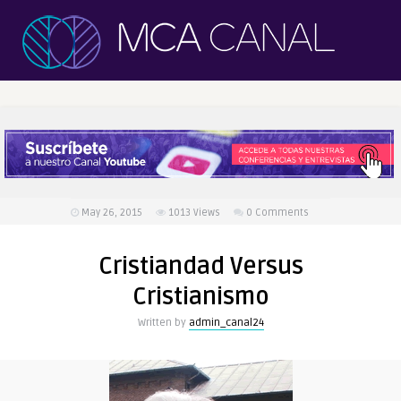
May 26, 2015
1013
Views
0 Comments
Cristiandad Versus
Cristianismo
Written by
admin_canal24