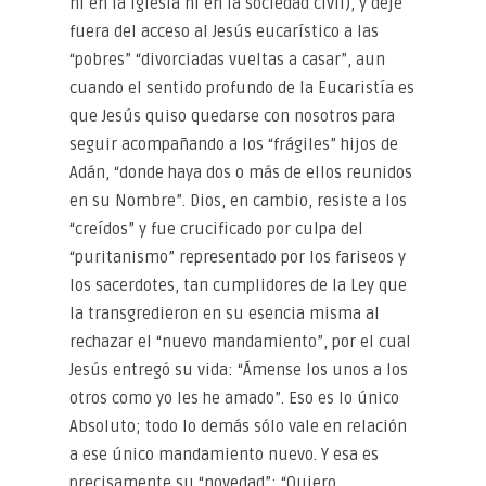
ni en la Iglesia ni en la sociedad civil), y deje
fuera del acceso al Jesús eucarístico a las
“pobres” “divorciadas vueltas a casar”, aun
cuando el sentido profundo de la Eucaristía es
que Jesús quiso quedarse con nosotros para
seguir acompañando a los “frágiles” hijos de
Adán, “donde haya dos o más de ellos reunidos
en su Nombre”. Dios, en cambio, resiste a los
“creídos” y fue crucificado por culpa del
“puritanismo” representado por los fariseos y
los sacerdotes, tan cumplidores de la Ley que
la transgredieron en su esencia misma al
rechazar el “nuevo mandamiento”, por el cual
Jesús entregó su vida: “Ámense los unos a los
otros como yo les he amado”. Eso es lo único
Absoluto; todo lo demás sólo vale en relación
a ese único mandamiento nuevo. Y esa es
precisamente su “novedad”: “Quiero