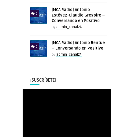
[MCA Radio] Antonio
0
Estévez-Claudio Gregoire –
Conversando en Positivo
by
admin_canal24
[MCA Radio] Antonio Bentue
0
– Conversando en Positivo
by
admin_canal24
¡SUSCRÍBETE!