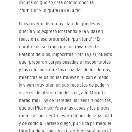
excusa de que se está defendiendo la
“familia” y la “pureza de la fe”.
El evangelio deja muy claro lo que Jesús
quería y lo expresó (costándole la vida) en
reacción a esa pretensión “puritana”: “En
nombre de su tradición, no invaliden la
Palabra de Dios, ¡hipócritas!”(Mt 15,6s), puesto
que “preparan cargas pesadas e insoportables
y las colocan sobre las espaldas de los demás,
mientras ellos no las mueven ni con el dedo…
(y viven muy bien en sus reductos de poder y ,
a veces, de placer clandestino, a lo Maciel o
Karadima)… Ay de Ustedes, fariseos hipócritas,
que purifican por fuera las copas y los platos,
mientras por dentro están llenos de rapacidad
y de codicia. Fariseo ciego, purifica primero el
interior de la copa, y así también será puro el