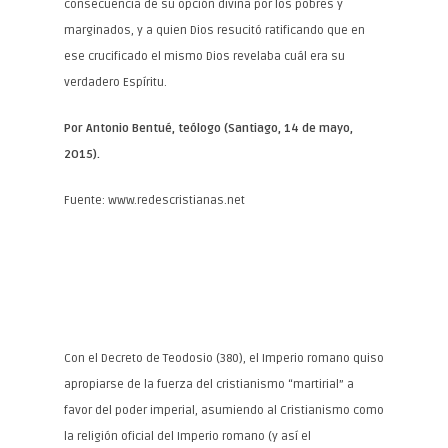
consecuencia de su opción divina por los pobres y
marginados, y a quien Dios resucitó ratificando que en
ese crucificado el mismo Dios revelaba cuál era su
verdadero Espíritu.
Por Antonio Bentué, teólogo (Santiago, 14 de mayo,
2015).
Fuente: www.redescristianas.net
Con el Decreto de Teodosio (380), el Imperio romano quiso
apropiarse de la fuerza del cristianismo “martirial” a
favor del poder imperial, asumiendo al Cristianismo como
la religión oficial del Imperio romano (y así el