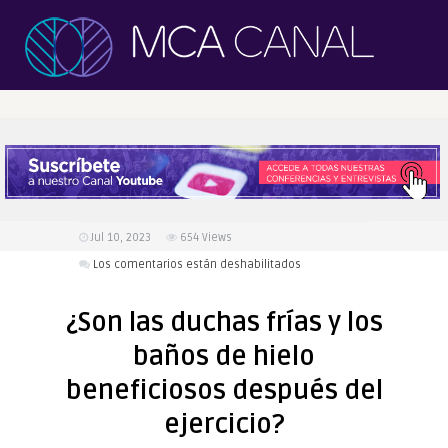
Jul 10, 2023
654
Views
en
Los comentarios están deshabilitados
¿Son
las
¿Son las duchas frías y los
duchas
baños de hielo
frías
y
beneficiosos después del
los
ejercicio?
baños
de