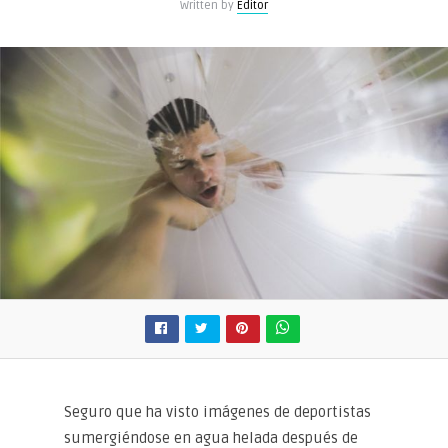
Written by
Editor
hielo
beneficiosos
después
del
ejercicio?
Seguro que ha visto imágenes de deportistas
sumergiéndose en agua helada después de