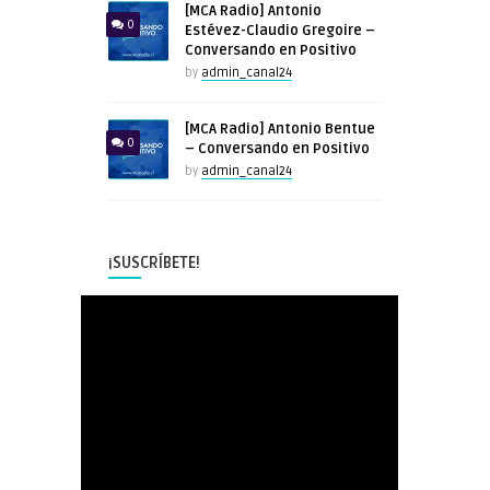
[MCA Radio] Antonio
0
Estévez-Claudio Gregoire –
Conversando en Positivo
by
admin_canal24
[MCA Radio] Antonio Bentue
0
– Conversando en Positivo
by
admin_canal24
¡SUSCRÍBETE!