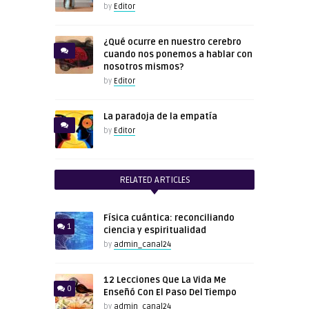
by
Editor
¿Qué ocurre en nuestro cerebro
cuando nos ponemos a hablar con
nosotros mismos?
by
Editor
La paradoja de la empatía
by
Editor
RELATED ARTICLES
Física cuántica: reconciliando
1
ciencia y espiritualidad
by
admin_canal24
12 Lecciones Que La Vida Me
0
Enseñó Con El Paso Del Tiempo
by
admin_canal24