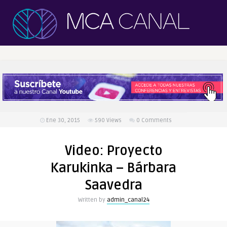
Ene 30, 2015
590
Views
0 Comments
Video: Proyecto
Karukinka – Bárbara
Saavedra
Written by
admin_canal24