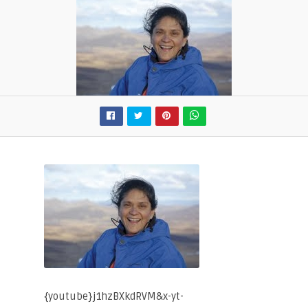
{youtube}j1hzBXkdRVM&x-yt-