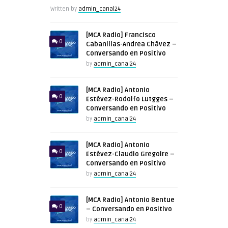
Written by
admin_canal24
[MCA Radio] Francisco
0
Cabanillas-Andrea Chávez –
Conversando en Positivo
by
admin_canal24
[MCA Radio] Antonio
0
Estévez-Rodolfo Lutgges –
Conversando en Positivo
by
admin_canal24
[MCA Radio] Antonio
0
Estévez-Claudio Gregoire –
Conversando en Positivo
by
admin_canal24
[MCA Radio] Antonio Bentue
0
– Conversando en Positivo
by
admin_canal24