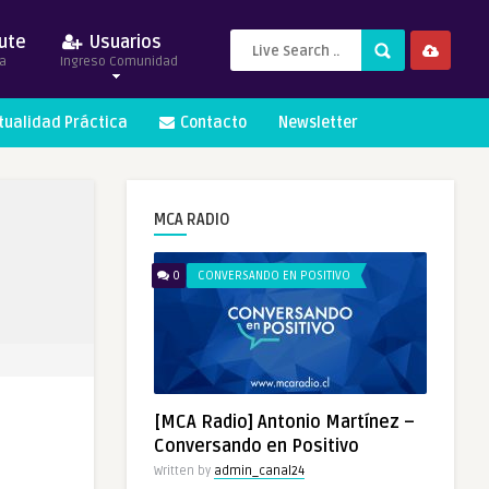
ute
Usuarios
a
Ingreso Comunidad
itualidad Práctica
Contacto
Newsletter
MCA RADIO
0
CONVERSANDO EN POSITIVO
[MCA Radio] Antonio Martínez –
Conversando en Positivo
Written by
admin_canal24