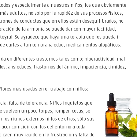
 todos y especialmente a nuestros niños, los que obviamente
ás adultos, no solo por la rapidéz de sus procesos físicos,
trones de conductas que en ellos están desequilibrados, no
eración de la armonía se puede dar con mayor facilidad,
ntegral. Se agradece que haya una terapia que los pueda ir
 de darles a tan temprana edad, medicamentos alopáticos.
yuda en diferentes trastornos tales como; hiperactividad, mal
edos, ansiedades, trastornos del ánimo, impaciencia, timidez,
 flores más usadas en el trabajo con niños:
ia, falta de tolerancia. Niños inquietos que
se vuelven un poco torpes, rompen cosas, se
 los ritmos externos ni los de otros, sólo sus
acer coincidir con los del entorno a toda
o caen muy rápido en la frustración y falta de