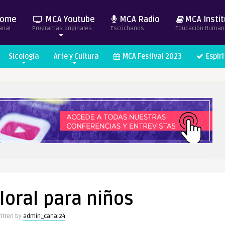
ome
MCA Youtube
MCA Radio
MCA Instit
anal
Programas originales
Escúchanos
Educación Human
Sicología
Arte y Cultura
MCA Festival 2023
Espir
floral para niños
itten by
admin_canal24