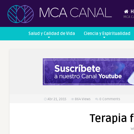
H
MCA C
Salud y Calidad de Vida
Ciencia y Espiritualidad
Abr 21, 2015
864
Views
0 Comments
Terapia 
Wr