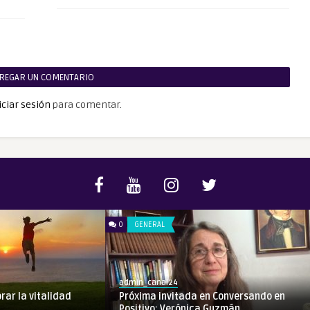
REGAR UN COMENTARIO
iciar sesión
para comentar.
0
GENERAL
admin_canal24
rar la vitalidad
Próxima invitada en Conversando en
Positivo: Verónica Guzmán