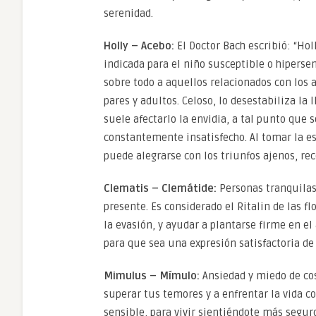
serenidad.
Holly – Acebo:
El Doctor Bach escribió: “Hol
indicada para el niño susceptible o hipers
sobre todo a aquellos relacionados con los 
pares y adultos. Celoso, lo desestabiliza l
suele afectarlo la envidia, a tal punto que
constantemente insatisfecho. Al tomar la e
puede alegrarse con los triunfos ajenos, rec
Clematis – Clemátide:
Personas tranquilas,
presente. Es considerado el Ritalin de las fl
la evasión, y ayudar a plantarse firme en el
para que sea una expresión satisfactoria d
Mimulus – Mímulo:
Ansiedad y miedo de cosa
superar tus temores y a enfrentar la vida c
sensible, para vivir sientiéndote más seguro