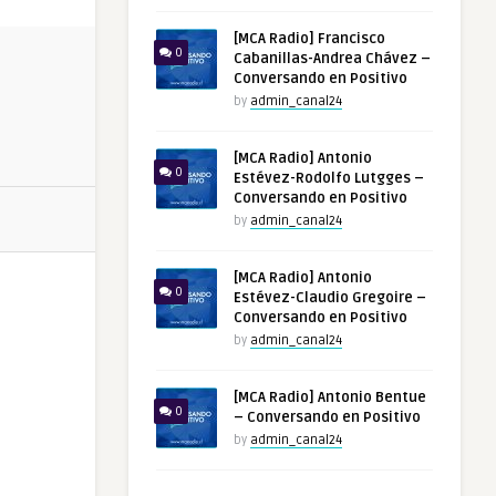
[MCA Radio] Francisco
0
Cabanillas-Andrea Chávez –
Conversando en Positivo
by
admin_canal24
[MCA Radio] Antonio
0
Estévez-Rodolfo Lutgges –
Conversando en Positivo
by
admin_canal24
[MCA Radio] Antonio
0
Estévez-Claudio Gregoire –
Conversando en Positivo
by
admin_canal24
[MCA Radio] Antonio Bentue
0
– Conversando en Positivo
by
admin_canal24