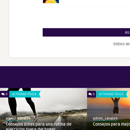
AG
Debes
in
0
ACTIVIDAD FÍSICA
0
ACTIVIDAD FÍSICA
admin_canal24
admin_canal24
Consejos útiles para una rutina de
Consejos para mejo
ejercicios fuera del hogar