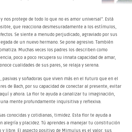
ly nos protege de todo lo que no es amor universal”. Está
ensible, que reacciona desmesuradamente a los estímulos,
afectos. Se siente a menudo perjudicado, agraviado por sus
a llegada de un nuevo hermano. Se pone agresivo. También
 somatiza. Muchas vec
es los padres los describen como
sencia, poco a poco recupera su innata capacidad de amar,
onoce cualidades de sus pares, se relaja y serena.
 pasivas y soñadoras que viven más en el futuro que en el
ores de Bach, por su capacidad de conectar al presente, evitar
 aquí y ahora. La flor te ayuda a canalizar tu imaginación,
e una mente profundamente inquisitiva y reflexiva.
s conocidas y cotidianas, timidez. Esta flor te ayuda a
on alegría y placidez. Tú aprendes a manejar tu constitución
 y libre. El aspecto positivo de Mimulus es el valor, sus