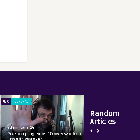
0
GENERAL
0
ALIMENTACIÓN SALU
Random
Articles
admin_canal24
admin_canal24
Próximo programa: “Conversando con
Alimentación natu
Cristián Warnken”