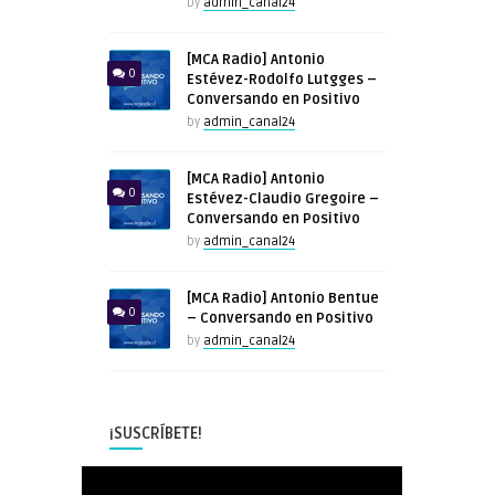
by
admin_canal24
[MCA Radio] Antonio
0
Estévez-Rodolfo Lutgges –
Conversando en Positivo
by
admin_canal24
[MCA Radio] Antonio
0
Estévez-Claudio Gregoire –
Conversando en Positivo
by
admin_canal24
[MCA Radio] Antonio Bentue
0
– Conversando en Positivo
by
admin_canal24
¡SUSCRÍBETE!