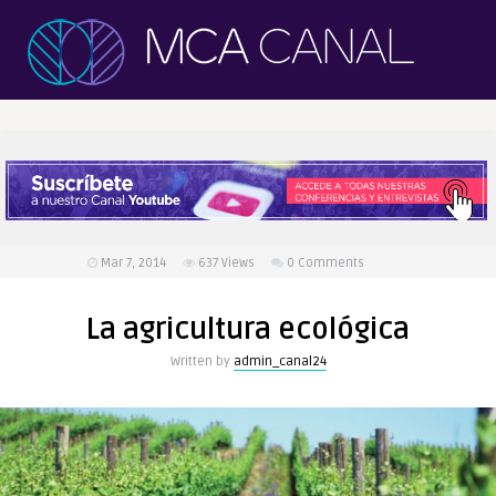
Mar 7, 2014
637
Views
0 Comments
La agricultura ecológica
Written by
admin_canal24