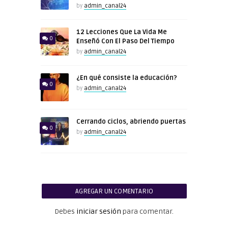
by
admin_canal24
12 Lecciones Que La Vida Me
0
Enseñó Con El Paso Del Tiempo
by
admin_canal24
¿En qué consiste la educación?
0
by
admin_canal24
Cerrando ciclos, abriendo puertas
0
by
admin_canal24
AGREGAR UN COMENTARIO
Debes
iniciar sesión
para comentar.