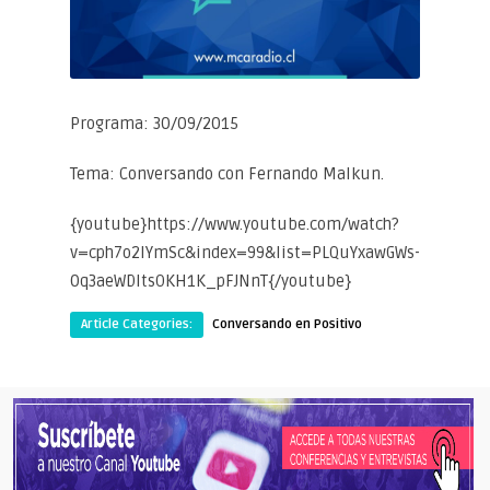
Programa: 30/09/2015
Tema: Conversando con Fernando Malkun.
{youtube}https://www.youtube.com/watch?
v=cph7o2IYmSc&index=99&list=PLQuYxawGWs-
0q3aeWDItsOKH1K_pFJNnT{/youtube}
Article Categories:
Conversando en Positivo