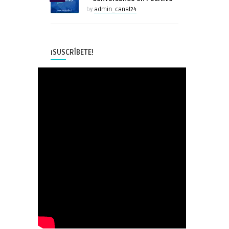
by
admin_canal24
¡SUSCRÍBETE!