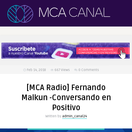
Feb 14, 2018
667
Views
0 Comments
[MCA Radio] Fernando
Malkun -Conversando en
Positivo
Written by
admin_canal24