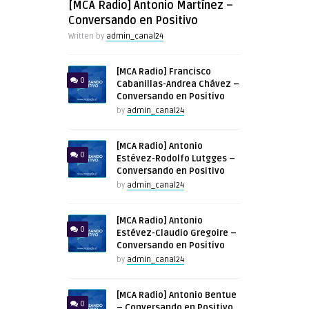
[MCA Radio] Antonio Martínez –
Conversando en Positivo
Written by
admin_canal24
[MCA Radio] Francisco
0
Cabanillas-Andrea Chávez –
Conversando en Positivo
by
admin_canal24
[MCA Radio] Antonio
0
Estévez-Rodolfo Lutgges –
Conversando en Positivo
by
admin_canal24
[MCA Radio] Antonio
0
Estévez-Claudio Gregoire –
Conversando en Positivo
by
admin_canal24
[MCA Radio] Antonio Bentue
0
– Conversando en Positivo