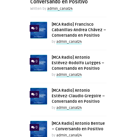
Conversando en Positivo
Written by
admin_canal24
[MCA Radio] Francisco
0
Cabanillas-Andrea Chávez –
Conversando en Positivo
by
admin_canal24
[MCA Radio] Antonio
0
Estévez-Rodolfo Lutgges –
Conversando en Positivo
by
admin_canal24
[MCA Radio] Antonio
0
Estévez-Claudio Gregoire –
Conversando en Positivo
by
admin_canal24
[MCA Radio] Antonio Bentue
0
– Conversando en Positivo
by
admin_canal24