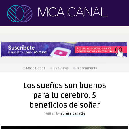
Mar 11, 2011
682
Views
0 Comments
Los sueños son buenos
para tu cerebro: 5
beneficios de soñar
Written by
admin_canal24