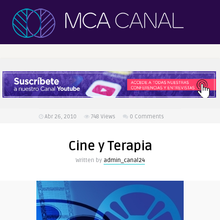
Abr 26, 2010
748
Views
0 Comments
Cine y Terapia
Written by
admin_canal24