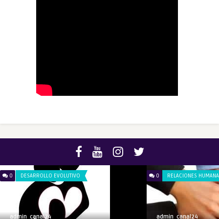
0
DESARROLLO EVOLUTIVO
0
RELACIONES HUMANA
admin_canal24
admin_canal24