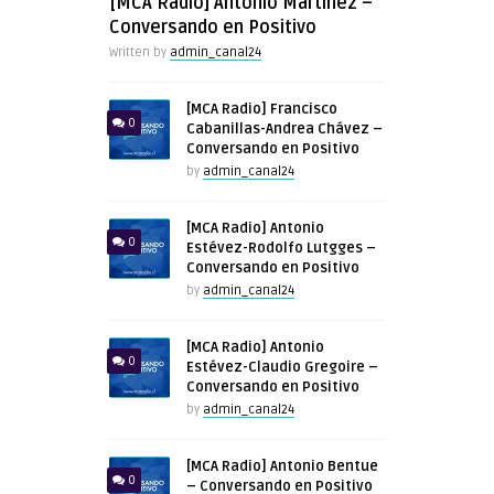
[MCA Radio] Antonio Martínez –
Conversando en Positivo
Written by
admin_canal24
[MCA Radio] Francisco
0
Cabanillas-Andrea Chávez –
Conversando en Positivo
by
admin_canal24
[MCA Radio] Antonio
0
Estévez-Rodolfo Lutgges –
Conversando en Positivo
by
admin_canal24
[MCA Radio] Antonio
0
Estévez-Claudio Gregoire –
Conversando en Positivo
by
admin_canal24
[MCA Radio] Antonio Bentue
0
– Conversando en Positivo