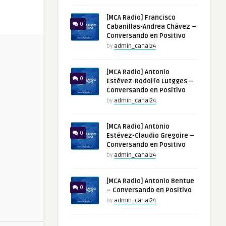
[MCA Radio] Francisco
0
Cabanillas-Andrea Chávez –
Conversando en Positivo
by
admin_canal24
[MCA Radio] Antonio
0
Estévez-Rodolfo Lutgges –
Conversando en Positivo
by
admin_canal24
[MCA Radio] Antonio
0
Estévez-Claudio Gregoire –
Conversando en Positivo
by
admin_canal24
[MCA Radio] Antonio Bentue
0
– Conversando en Positivo
by
admin_canal24