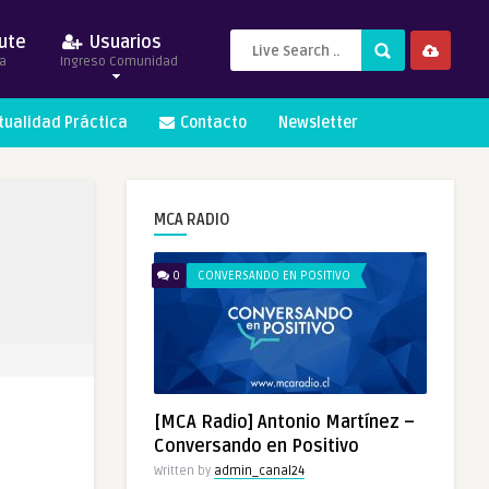
ute
Usuarios
a
Ingreso Comunidad
itualidad Práctica
Contacto
Newsletter
MCA RADIO
0
CONVERSANDO EN POSITIVO
[MCA Radio] Antonio Martínez –
Conversando en Positivo
Written by
admin_canal24