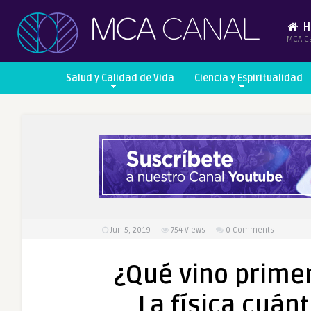
H
MCA C
Salud y Calidad de Vida
Ciencia y Espiritualidad
Jun 5, 2019
754
Views
0 Comments
¿Qué vino primer
La física cuán