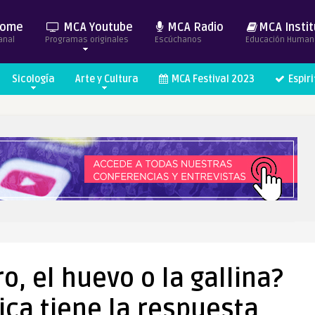
ome
MCA Youtube
MCA Radio
MCA Instit
anal
Programas originales
Escúchanos
Educación Human
Sicología
Arte y Cultura
MCA Festival 2023
Espir
o, el huevo o la gallina?
tica tiene la respuesta