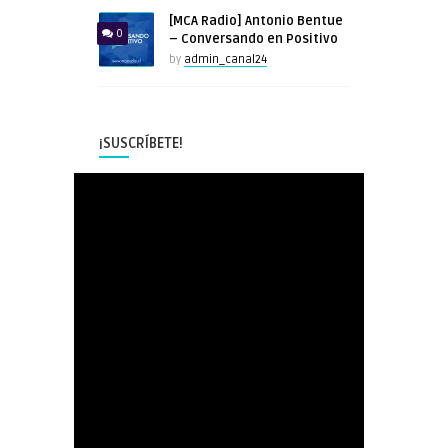
[MCA Radio] Antonio Bentue
0
– Conversando en Positivo
by
admin_canal24
¡SUSCRÍBETE!