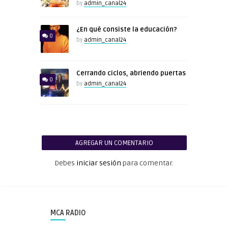
by
admin_canal24
¿En qué consiste la educación?
0
by
admin_canal24
Cerrando ciclos, abriendo puertas
0
by
admin_canal24
AGREGAR UN COMENTARIO
Debes
iniciar sesión
para comentar.
MCA RADIO