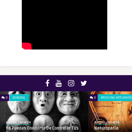
0
GENERAL
0
MEDICINA INTEGRATI
admin_canal24
admin_canal24
Ya Puedes Olvidarte De Controlar Tus
Naturopatía