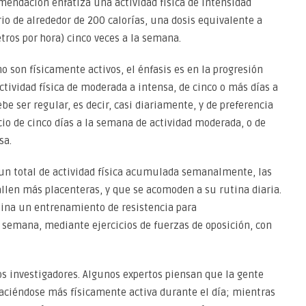
endación enfatiza una actividad física de intensidad
o de alrededor de 200 calorías, una dosis equivalente a
tros por hora) cinco veces a la semana.
no son físicamente activos, el énfasis es en la progresión
actividad física de moderada a intensa, de cinco o más días a
ebe ser regular, es decir, casi diariamente, y de preferencia
io de cinco días a la semana de actividad moderada, o de
sa.
un total de actividad física acumulada semanalmente, las
llen más placenteras, y que se acomoden a su rutina diaria.
tina un entrenamiento de resistencia para
semana, mediante ejercicios de fuerzas de oposición, con
los investigadores. Algunos expertos piensan que la gente
aciéndose más físicamente activa durante el día; mientras