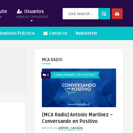
ute
Usuarios
a
Ingreso Comunidad
itualidad Práctica
Contacto
Newsletter
MCA RADIO
0
CONVERSANDO EN POSITIVO
[MCA Radio] Antonio Martínez –
Conversando en Positivo
Written by
admin_canal24