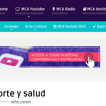
ome
MCA Youtube
MCA Radio
MCA Instit
anal
Programas originales
Escúchanos
Educación Human
Sicología
Arte y Cultura
MCA Festival 2023
Espir
rte y salud
itten by
admin_canal24