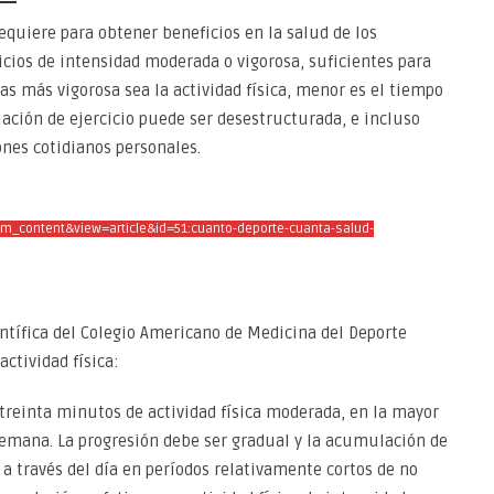
equiere para obtener beneficios en la salud de los
cios de intensidad moderada o vigorosa, suficientes para
s más vigorosa sea la actividad física, menor es el tiempo
lación de ejercicio puede ser desestructurada, e incluso
ones cotidianos personales.
m_content&view=article&id=51:cuanto-deporte-cuanta-salud-
entífica del Colegio Americano de Medicina del Deporte
ctividad física:
reinta minutos de actividad física moderada, en la mayor
a semana. La progresión debe ser gradual y la acumulación de
a través del día en períodos relativamente cortos de no