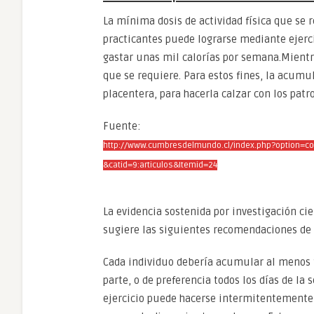
La mínima dosis de actividad física que se r
practicantes puede lograrse mediante ejerci
gastar unas mil calorías por semana.Mientra
que se requiere. Para estos fines, la acumu
placentera, para hacerla calzar con los patr
Fuente:
http://www.cumbresdelmundo.cl/index.php?option=co
&catid=9:articulos&Itemid=24
La evidencia sostenida por investigación ci
sugiere las siguientes recomendaciones de a
Cada individuo debería acumular al menos t
parte, o de preferencia todos los días de l
ejercicio puede hacerse intermitentemente 