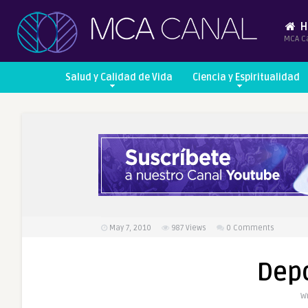
H
MCA C
Salud y Calidad de Vida
Ciencia y Espiritualidad
May 7, 2010
987
Views
0 Comments
Depo
Wr