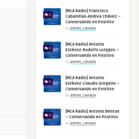
[MCA Radio] Francisco
0
Cabanillas-Andrea Chávez –
Conversando en Positivo
by
admin_canal24
[MCA Radio] Antonio
0
Estévez-Rodolfo Lutgges –
Conversando en Positivo
by
admin_canal24
[MCA Radio] Antonio
0
Estévez-Claudio Gregoire –
Conversando en Positivo
by
admin_canal24
[MCA Radio] Antonio Bentue
0
– Conversando en Positivo
by
admin_canal24