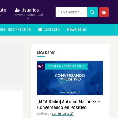
ute
Usuarios
a
Ingreso Comunidad
itualidad Práctica
Contacto
Newsletter
MCA RADIO
0
CONVERSANDO EN POSITIVO
[MCA Radio] Antonio Martínez –
Conversando en Positivo
Written by
admin_canal24