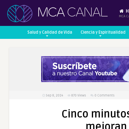
H
MCA C
Salud y Calidad de Vida
Ciencia y Espiritualidad
Sep 8, 2014
870
Views
0 Comments
Cinco minutos
mejoran 