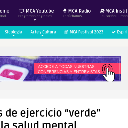
ome
MCA Youtube
MCA Radio
MCA Instit
anal
Programas originales
Escúchanos
Educación Human
Sicología
Arte y Cultura
MCA Festival 2023
Espir
 de ejercicio “verde”
la salud mental