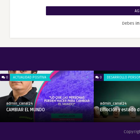
AG
Debes
in
0
ACTUALIDAD POSITIVA
0
DESARROLLO PERSO
admin_canal24
admin_canal24
CAMBIAR EL MUNDO
Emoción y estado 
Copyrig