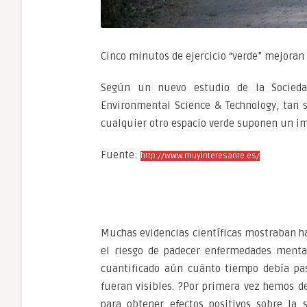
Cinco minutos de ejercicio “verde” mejoran
Según un nuevo estudio de la Socieda
Environmental Science & Technology, tan s
cualquier otro espacio verde suponen un im
Fuente:
http://www.muyinteresante.es/
Muchas evidencias científicas mostraban ha
el riesgo de padecer enfermedades mental
cuantificado aún cuánto tiempo debía pa
fueran visibles. ?Por primera vez hemos d
para obtener efectos positivos sobre la 