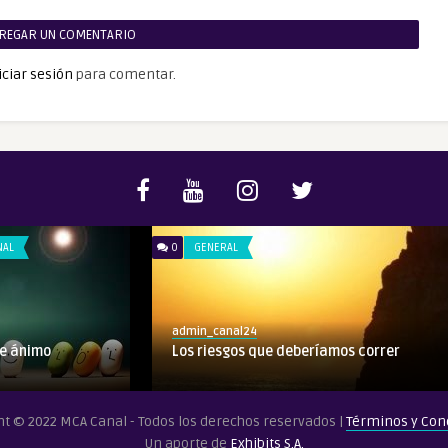
REGAR UN COMENTARIO
iciar sesión
para comentar.
NAL
0
GENERAL
admin_canal24
de ánimo
Los riesgos que deberíamos correr
ht © 2022 MCA Canal - Todos los derechos reservados |
Términos y Con
Un aporte de
Exhibits S.A.