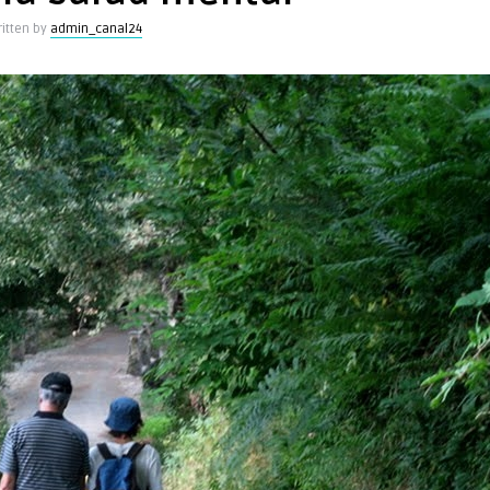
itten by
admin_canal24