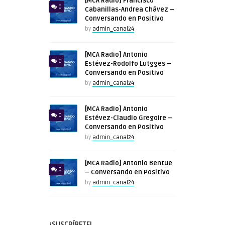
[MCA Radio] Francisco
0
Cabanillas-Andrea Chávez –
Conversando en Positivo
by
admin_canal24
[MCA Radio] Antonio
0
Estévez-Rodolfo Lutgges –
Conversando en Positivo
by
admin_canal24
[MCA Radio] Antonio
0
Estévez-Claudio Gregoire –
Conversando en Positivo
by
admin_canal24
[MCA Radio] Antonio Bentue
0
– Conversando en Positivo
by
admin_canal24
¡SUSCRÍBETE!