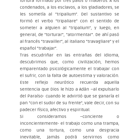
tortura formado por tres palos o maderos. A los
condenados, a los esclavos, a los gladiadores, se
les sometía al “tripalium”. Del sustantivo se
formó el verbo “tripaliare” con el sentido de
someter a alguien al “tripalium”, y luego, en
general, de “torturar”, “atormentar”. De ahí pasó
al francés “travailler”, al italiano “travagliare” y el
español “trabajar”.
Tras escudriñar en las entrañas del idioma,
descubrimos que, como civilización, hemos
emparentado psicológicamente el trabajar con
el sufrir, con la falta de autoestima y valoración.
Este reflejo neurótico recuerda aquella
sentencia que Dios le hizo a Adán –al expulsarlo
del Paraíso- cuando le advirtió que se ganaría el
pan “con el sudor de su frente”, vale decir, con su
padecer físico, afectivo y espiritual.
Si consideramos –conciente o
inconcientemente- el trabajo como una trampa,
como una tortura, como una desgracia
inevitable, jamás podrá servirnos como