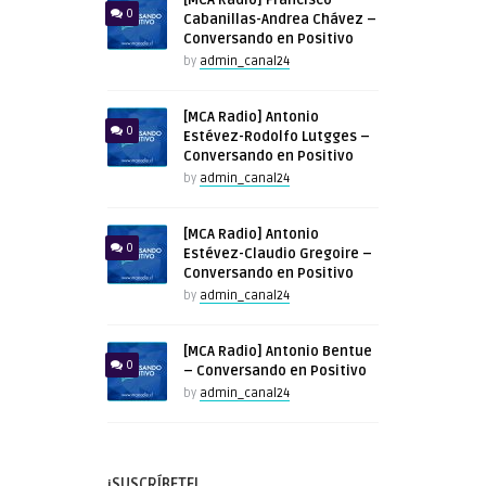
0
Cabanillas-Andrea Chávez –
Conversando en Positivo
by
admin_canal24
[MCA Radio] Antonio
0
Estévez-Rodolfo Lutgges –
Conversando en Positivo
by
admin_canal24
[MCA Radio] Antonio
0
Estévez-Claudio Gregoire –
Conversando en Positivo
by
admin_canal24
[MCA Radio] Antonio Bentue
0
– Conversando en Positivo
by
admin_canal24
¡SUSCRÍBETE!