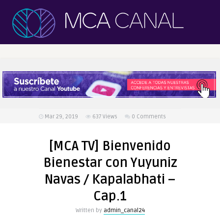
Mar 29, 2019
637
Views
0 Comments
[MCA TV] Bienvenido
Bienestar con Yuyuniz
Navas / Kapalabhati –
Cap.1
Written by
admin_canal24