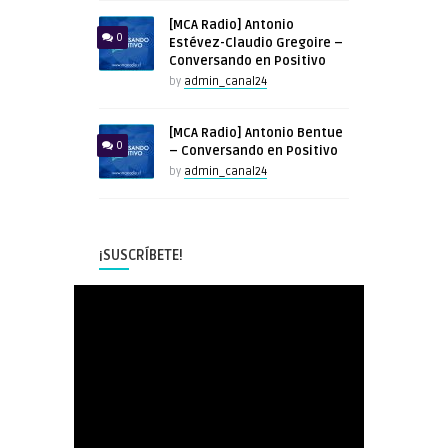
[MCA Radio] Antonio
0
Estévez-Claudio Gregoire –
Conversando en Positivo
by
admin_canal24
[MCA Radio] Antonio Bentue
0
– Conversando en Positivo
by
admin_canal24
¡SUSCRÍBETE!