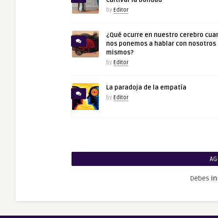
cultivar la bondad
by
Editor
¿Qué ocurre en nuestro cerebro cua
nos ponemos a hablar con nosotros
mismos?
by
Editor
La paradoja de la empatía
by
Editor
AG
Debes
in