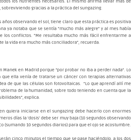
todos los nutrientes necesarios. Él mismo afirma llevar más de
sobreviviendo gracias a la práctica del sungazing.
 años observando el sol, tiene claro que esta práctica es positiva
ana ya notaba que se sentía “mucho más alegre” y al mes había
te los conflictos. “Me resultaba mucho más fácil enfrentarme a
nte la vida era mucho más conciliadora”, recuerda.
m Manek en Madrid porque “por probar no iba a perder nada”. Lo
 que ella venía de tratarse un cáncer con terapias alternativas
ea de que las células son fotovoltaicas. “Lo que aprendí allí me
 problema de la humanidad, sobre todo teniendo en cuenta que la
ibilidades”, explica.
uien quiera iniciarse en el sungazing debe hacerlo con enormes
meros días la ‘dosis’ debe ser muy baja (10 segundos observando
co (sumando 10 segundos diarios) para que el ojo se acostumbre.
serán cinco minutos el tiempo que se pase haciéndolo, a los dos