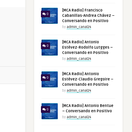
[MCA Radio] Francisco
0
Cabanillas-Andrea Chávez –
Conversando en Positivo
by
admin_canal24
[MCA Radio] Antonio
0
Estévez-Rodolfo Lutgges –
Conversando en Positivo
by
admin_canal24
[MCA Radio] Antonio
0
Estévez-Claudio Gregoire –
Conversando en Positivo
by
admin_canal24
[MCA Radio] Antonio Bentue
0
– Conversando en Positivo
by
admin_canal24