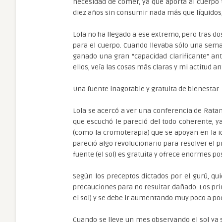
necesidad de comer, ya que aporta al cuerpo 
diez años sin consumir nada más que líquidos, 
Lola no ha llegado a ese extremo, pero tras dos
para el cuerpo. Cuando llevaba sólo una sem
ganado una gran “capacidad clarificante” an
ellos, veía las cosas más claras y mi actitud a
Una fuente inagotable y gratuita de bienestar
Lola se acercó a ver una conferencia de Rata
que escuchó le pareció del todo coherente, ya
(como la cromoterapia) que se apoyan en la id
pareció algo revolucionario para resolver el
fuente (el sol) es gratuita y ofrece enormes pos
Según los preceptos dictados por el gurú, q
precauciones para no resultar dañado. Los pri
el sol) y se debe ir aumentando muy poco a po
Cuando se lleve un mes observando el sol ya 