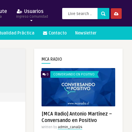
ute
Usuarios
a
Ingreso Comunidad
itualidad Práctica
Contacto
Newsletter
MCA RADIO
0
CONVERSANDO EN POSITIVO
[MCA Radio] Antonio Martínez –
Conversando en Positivo
Written by
admin_canal24