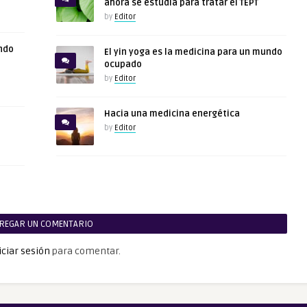
ahora se estudia para tratar el TEPT
by
Editor
ndo
El yin yoga es la medicina para un mundo
ocupado
by
Editor
Hacia una medicina energética
by
Editor
REGAR UN COMENTARIO
iciar sesión
para comentar.