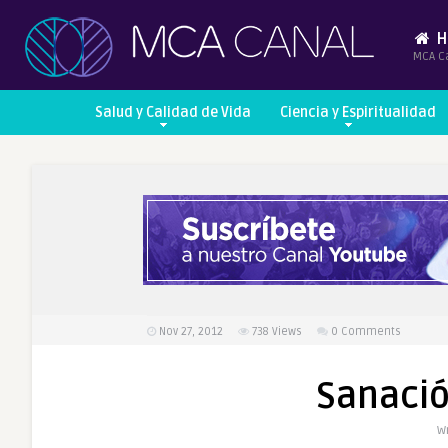
H
MCA C
Salud y Calidad de Vida
Ciencia y Espiritualidad
Nov 27, 2012
738
Views
0 Comments
Sanació
Wr