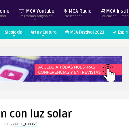
ome
MCA Youtube
MCA Radio
MCA Instit
anal
Programas originales
Escúchanos
Educación Human
Sicología
Arte y Cultura
MCA Festival 2023
Espir
n con luz solar
itten by
admin_canal24