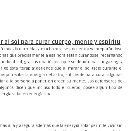
r al sol para curar cuerpo, mente y espíritu
está todavía dormida, y mucha otra se encuentra ya preparándose
rsonas que precisamente a esa hora están curándose, recargando
rando al sol, gracias una técnica que se denomina ‘sungazing’ y
ge esta ‘terapia’ defiende que al mirar al sol (sólo durante el
uerpo recibe la energía del astro, suficiente para curar algunas
ar a la persona a poner en orden su mente. Los defensores de
lgunos dicen que incluso todo el cuerpo) posee algún tipo de
nergía solar en energía vital.
 más allá y asegura además que la energía solar permite vivir sin