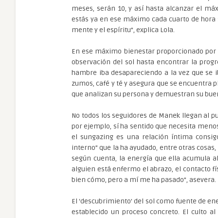
meses, serán 10, y así hasta alcanzar el m
estás ya en ese máximo cada cuarto de hora se
mente y el espíritu”, explica Lola.
En ese máximo bienestar proporcionado por el
observación del sol hasta encontrar la prog
hambre iba desapareciendo a la vez que se i
zumos, café y té y asegura que se encuentra p
que analizan su persona y demuestran su buen
No todos los seguidores de Manek llegan al pu
por ejemplo, sí ha sentido que necesita menos
el sungazing es una relación íntima consi
interno” que la ha ayudado, entre otras cosas,
según cuenta, la energía que ella acumula al
alguien está enfermo el abrazo, el contacto f
bien cómo, pero a mí me ha pasado”, asevera.
El ‘descubrimiento’ del sol como fuente de e
establecido un proceso concreto. El culto al