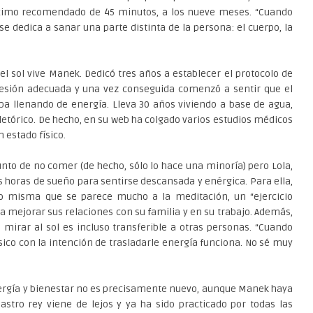
áximo recomendado de 45 minutos, a los nueve meses. “Cuando
 dedica a sanar una parte distinta de la persona: el cuerpo, la
 sol vive Manek. Dedicó tres años a establecer el protocolo de
resión adecuada y una vez conseguida comenzó a sentir que el
ba llenando de energía. Lleva 30 años viviendo a base de agua,
letórico. De hecho, en su web ha colgado varios estudios médicos
 estado físico.
nto de no comer (de hecho, sólo lo hace una minoría) pero Lola,
 horas de sueño para sentirse descansada y enérgica. Para ella,
go misma que se parece mucho a la meditación, un “ejercicio
 a mejorar sus relaciones con su familia y en su trabajo. Además,
 mirar al sol es incluso transferible a otras personas. “Cuando
ísico con la intención de trasladarle energía funciona. No sé muy
nergía y bienestar no es precisamente nuevo, aunque Manek haya
 astro rey viene de lejos y ya ha sido practicado por todas las