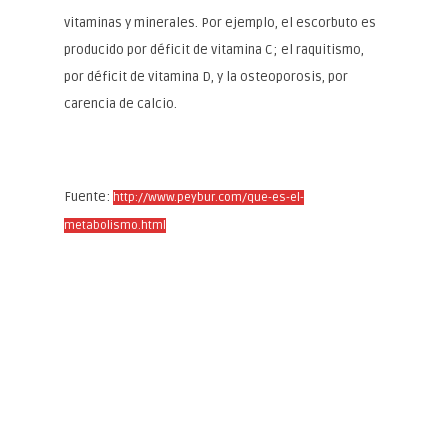
vitaminas y minerales. Por ejemplo, el escorbuto es
producido por déficit de vitamina C; el raquitismo,
por déficit de vitamina D, y la osteoporosis, por
carencia de calcio.
Fuente:
http://www.peybur.com/que-es-el-
metabolismo.html