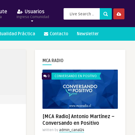
ute
Usuarios
a
Ingreso Comunidad
itualidad Práctica
Contacto
Newsletter
MCA RADIO
0
CONVERSANDO EN POSITIVO
[MCA Radio] Antonio Martínez –
Conversando en Positivo
Written by
admin_canal24