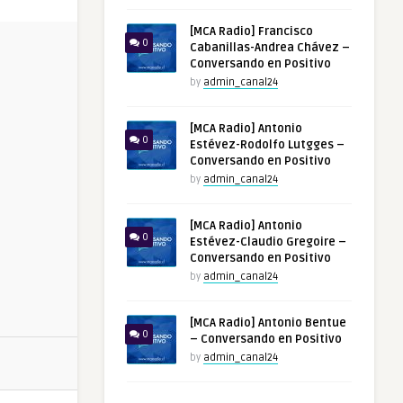
[MCA Radio] Francisco
0
Cabanillas-Andrea Chávez –
Conversando en Positivo
by
admin_canal24
[MCA Radio] Antonio
0
Estévez-Rodolfo Lutgges –
Conversando en Positivo
by
admin_canal24
[MCA Radio] Antonio
0
Estévez-Claudio Gregoire –
Conversando en Positivo
by
admin_canal24
[MCA Radio] Antonio Bentue
0
– Conversando en Positivo
by
admin_canal24