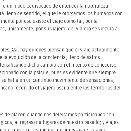
o, o un modo equivocado de entender la naturaleza
stá lleno de sentido, el que le otorgamos los humanos con
amente por eso existe el viaje como tal, por la
es, únicamente, por su viajero. Y el viajero se vincula a
bles. Así, hay quienes piensan que el viaje actualmente
 la evolución de la conciencia, lleno de saltos
ntensificando dicho cambio con el intento de conocerse
lacionado con la psique, pues es evidente que siempre
 se halla en un continuo movimiento de sensaciones,
cado recorrido el viajero oscila entre los territorios del
es de placer, cuando nos deleitamos participando con
lgicos, al regresar a lugares de nuestro pasado; y viajes
 puede convertir, asimismo, en peregrinaje, cuando