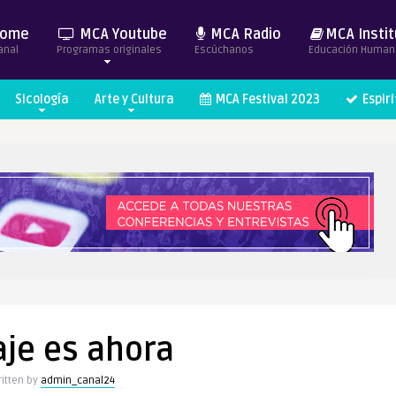
ome
MCA Youtube
MCA Radio
MCA Instit
anal
Programas originales
Escúchanos
Educación Human
Sicología
Arte y Cultura
MCA Festival 2023
Espir
iaje es ahora
itten by
admin_canal24