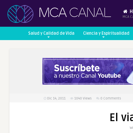
H
MCA C
Salud y Calidad de Vida
Ciencia y Espiritualidad
Dic 14, 2011
1040
Views
0 Comments
El v
Wr