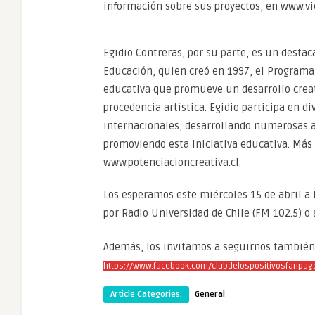
información sobre sus proyectos, en www.vic
Egidio Contreras, por su parte, es un desta
Educación, quien creó en 1997, el Programa 
educativa que promueve un desarrollo creat
procedencia artística. Egidio participa en d
internacionales, desarrollando numerosas a
promoviendo esta iniciativa educativa. Más
www.potenciacioncreativa.cl.
Los esperamos este miércoles 15 de abril a l
por Radio Universidad de Chile (FM 102.5) o
Además, los invitamos a seguirnos también 
https://www.facebook.com/clubdelospositivosfanpag
Article Categories:
General