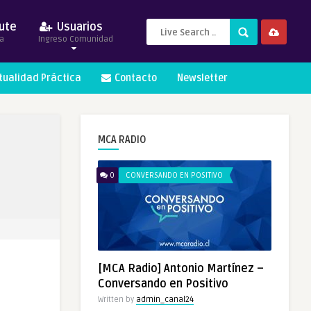
ute
Usuarios
a
Ingreso Comunidad
itualidad Práctica
Contacto
Newsletter
MCA RADIO
0
CONVERSANDO EN POSITIVO
[MCA Radio] Antonio Martínez –
Conversando en Positivo
Written by
admin_canal24