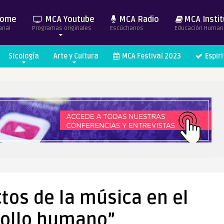
ome
MCA Youtube
MCA Radio
MCA Instit
anal
Programas originales
Escúchanos
Educación Human
Sicología
Arte y Cultura
MCA Festival 2023
Espir
tos de la música en el
rollo humano”