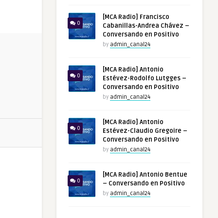
[MCA Radio] Francisco
0
Cabanillas-Andrea Chávez –
Conversando en Positivo
by
admin_canal24
[MCA Radio] Antonio
0
Estévez-Rodolfo Lutgges –
Conversando en Positivo
by
admin_canal24
[MCA Radio] Antonio
0
Estévez-Claudio Gregoire –
Conversando en Positivo
by
admin_canal24
[MCA Radio] Antonio Bentue
0
– Conversando en Positivo
by
admin_canal24