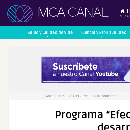
H
MCA C
Salud y Calidad de Vida
Ciencia y Espiritualidad
Abr 10, 2015
639
Views
0 Comments
Programa “Efec
desar