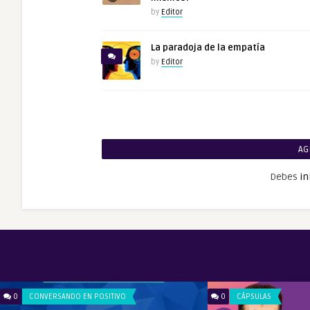
by
Editor
La paradoja de la empatía
by
Editor
AG
Debes
in
0
CONVERSANDO EN POSITIVO
0
CÁPSULAS