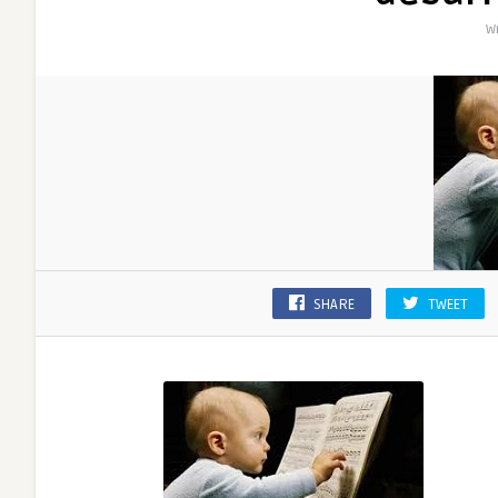
Wr
SHARE
TWEET