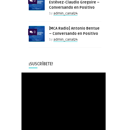
0
Estévez-Claudio Gregoire –
Conversando en Positivo
by
admin_canal24
[MCA Radio] Antonio Bentue
0
– Conversando en Positivo
by
admin_canal24
¡SUSCRÍBETE!