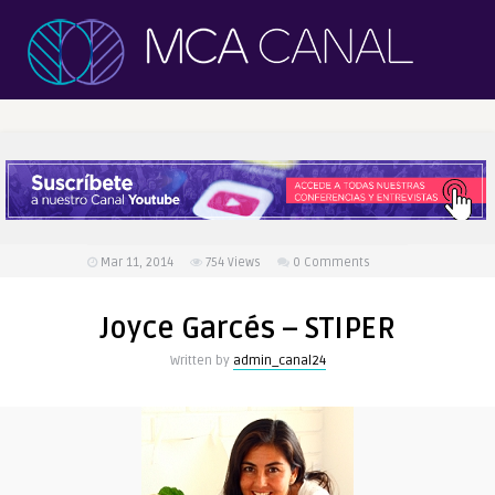
Mar 11, 2014
754
Views
0 Comments
Joyce Garcés – STIPER
Written by
admin_canal24