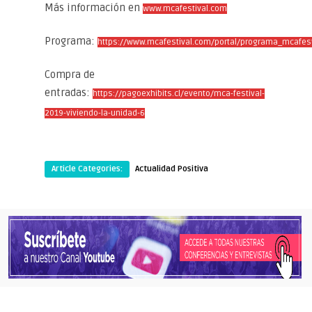
Más información en
www.mcafestival.com
Programa:
https://www.mcafestival.com/portal/programa_mcafest
Compra de
entradas:
https://pagoexhibits.cl/evento/mca-festival-
2019-viviendo-la-unidad-6
Article Categories:
Actualidad Positiva