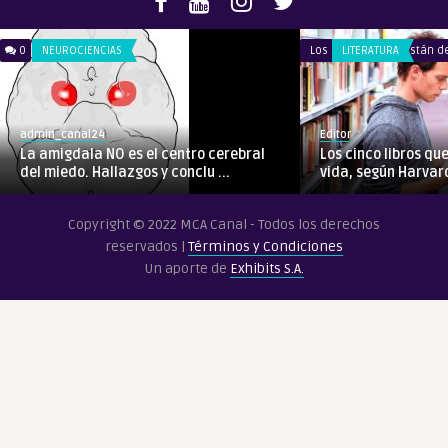
0
NEUROCIENCIAS
Los comentarios están d
LITERATURA
admin_canal24
Editor
La amigdala NO es el centro cerebral
Los cinco libros q
del miedo. Hallazgos y conclu ...
vida, según Harvar
Copyright © 2022 MCA Canal - Todos los derechos
reservados |
Términos y Condiciones
Un aporte de
Exhibits S.A.