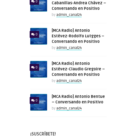
0
Cabanillas-Andrea Chávez –
Conversando en Positivo
by
admin_canal24
[MCA Radio] Antonio
0
Estévez-Rodolfo Lutgges –
Conversando en Positivo
by
admin_canal24
[MCA Radio] Antonio
0
Estévez-Claudio Gregoire –
Conversando en Positivo
by
admin_canal24
[MCA Radio] Antonio Bentue
0
– Conversando en Positivo
by
admin_canal24
¡SUSCRÍBETE!