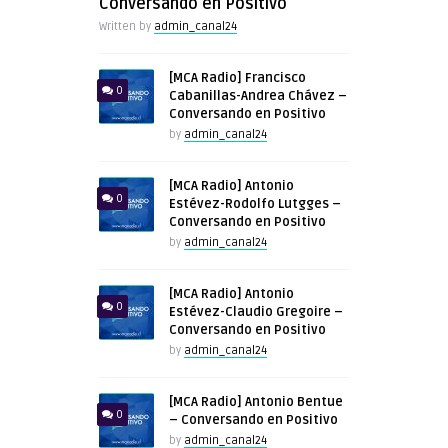
Conversando en Positivo
Written by
admin_canal24
[MCA Radio] Francisco
0
Cabanillas-Andrea Chávez –
Conversando en Positivo
by
admin_canal24
[MCA Radio] Antonio
0
Estévez-Rodolfo Lutgges –
Conversando en Positivo
by
admin_canal24
[MCA Radio] Antonio
0
Estévez-Claudio Gregoire –
Conversando en Positivo
by
admin_canal24
[MCA Radio] Antonio Bentue
0
– Conversando en Positivo
by
admin_canal24