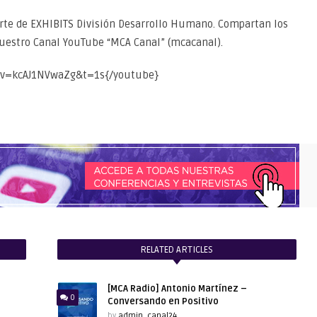
orte de EXHIBITS División Desarrollo Humano. Compartan los
nuestro Canal YouTube “MCA Canal” (mcacanal).
?v=kcAJ1NVwaZg&t=1s{/youtube}
RELATED ARTICLES
[MCA Radio] Antonio Martínez –
0
Conversando en Positivo
by
admin_canal24