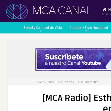
H
MCA C
Salud y Calidad de Vida
Ciencia y Espiritualidad
Abr 6, 2019
597
Views
0 Comments
[MCA Radio] Est
e