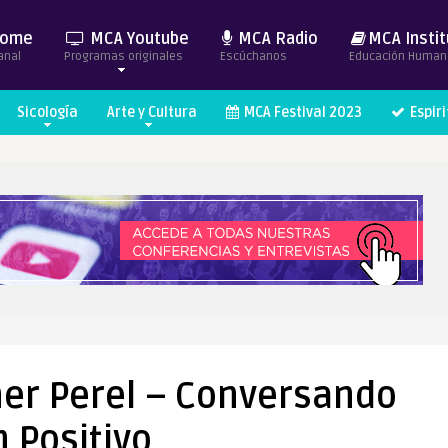
ome
MCA Youtube
MCA Radio
MCA Instit
anal
Programas originales
Escúchanos
Educación Human
Sicología
Arte y Cultura
MCA Festival 2023
Espir
her Perel – Conversando
n Positivo