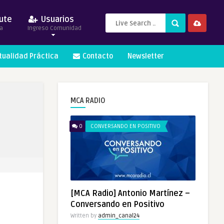
ute
Usuarios
a
Ingreso Comunidad
itualidad Práctica
Contacto
Newsletter
MCA RADIO
0
CONVERSANDO EN POSITIVO
[MCA Radio] Antonio Martínez –
Conversando en Positivo
Written by
admin_canal24