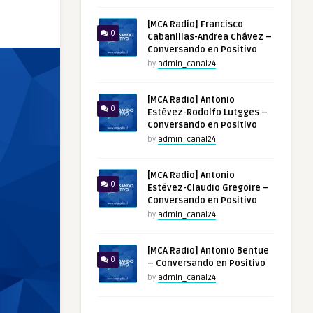
[MCA Radio] Francisco
0
Cabanillas-Andrea Chávez –
Conversando en Positivo
by
admin_canal24
[MCA Radio] Antonio
0
Estévez-Rodolfo Lutgges –
Conversando en Positivo
by
admin_canal24
[MCA Radio] Antonio
0
Estévez-Claudio Gregoire –
Conversando en Positivo
by
admin_canal24
[MCA Radio] Antonio Bentue
0
– Conversando en Positivo
by
admin_canal24