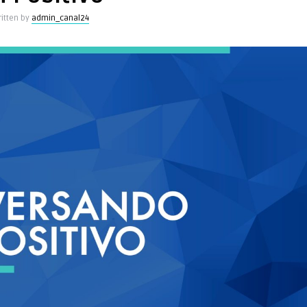
itten by
admin_canal24