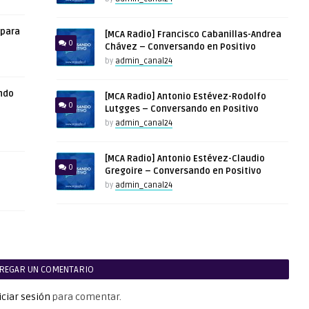
 para
[MCA Radio] Francisco Cabanillas-Andrea
0
Chávez – Conversando en Positivo
by
admin_canal24
ndo
[MCA Radio] Antonio Estévez-Rodolfo
0
Lutgges – Conversando en Positivo
by
admin_canal24
[MCA Radio] Antonio Estévez-Claudio
0
Gregoire – Conversando en Positivo
by
admin_canal24
REGAR UN COMENTARIO
iciar sesión
para comentar.