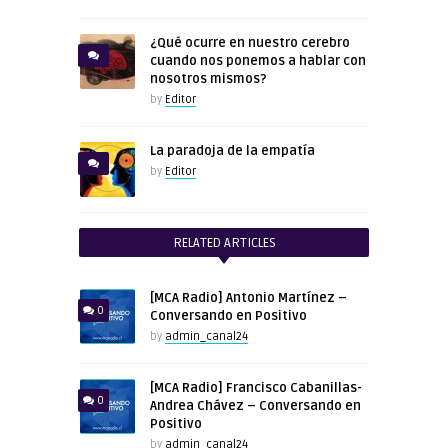
¿Qué ocurre en nuestro cerebro
cuando nos ponemos a hablar con
nosotros mismos?
by
Editor
La paradoja de la empatía
by
Editor
RELATED ARTICLES
[MCA Radio] Antonio Martínez –
0
Conversando en Positivo
by
admin_canal24
[MCA Radio] Francisco Cabanillas-
0
Andrea Chávez – Conversando en
Positivo
by
admin_canal24