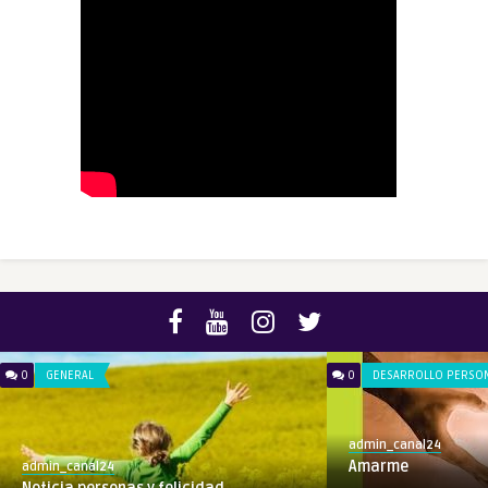
0
GENERAL
0
DESARROLLO PERSO
admin_canal24
Amarme
admin_canal24