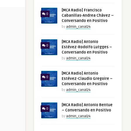
[MCA Radio] Francisco
0
Cabanillas-Andrea Chávez –
Conversando en Positivo
by
admin_canal24
[MCA Radio] Antonio
0
Estévez-Rodolfo Lutgges –
Conversando en Positivo
by
admin_canal24
[MCA Radio] Antonio
0
Estévez-Claudio Gregoire –
Conversando en Positivo
by
admin_canal24
[MCA Radio] Antonio Bentue
0
– Conversando en Positivo
by
admin_canal24