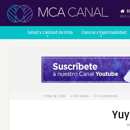
H
MCA C
Salud y Calidad de Vida
Ciencia y Espiritualidad
May 18, 2018
703
Views
0 Comments
Yuy
Wr