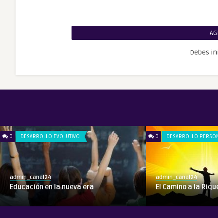
AG
Debes
in
0
DESARROLLO EVOLUTIVO
0
DESARROLLO PERSO
admin_canal24
admin_canal24
Educación en la nueva era
El Camino a la Riq