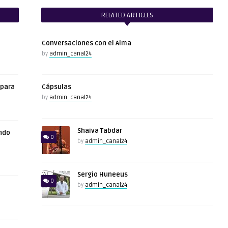
RELATED ARTICLES
Conversaciones con el Alma
by
admin_canal24
 para
Cápsulas
by
admin_canal24
Shaiva Tabdar
ndo
0
by
admin_canal24
Sergio Huneeus
0
by
admin_canal24