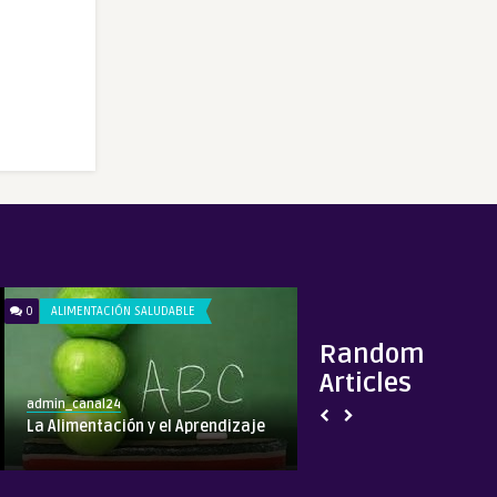
0
ALIMENTACIÓN SALUDABLE
0
GENERAL
Random
Articles
admin_canal24
admin_canal24
La Alimentación y el Aprendizaje
Las mujeres con s
pueden practicar 