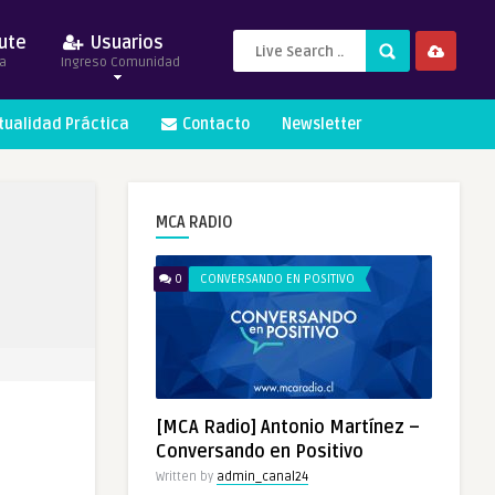
ute
Usuarios
a
Ingreso Comunidad
itualidad Práctica
Contacto
Newsletter
MCA RADIO
0
CONVERSANDO EN POSITIVO
[MCA Radio] Antonio Martínez –
Conversando en Positivo
Written by
admin_canal24