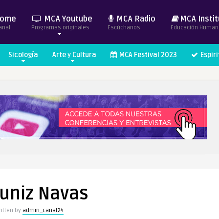
ome
MCA Youtube
MCA Radio
MCA Instit
anal
Programas originales
Escúchanos
Educación Human
Sicología
Arte y Cultura
MCA Festival 2023
Espir
uniz Navas
itten by
admin_canal24