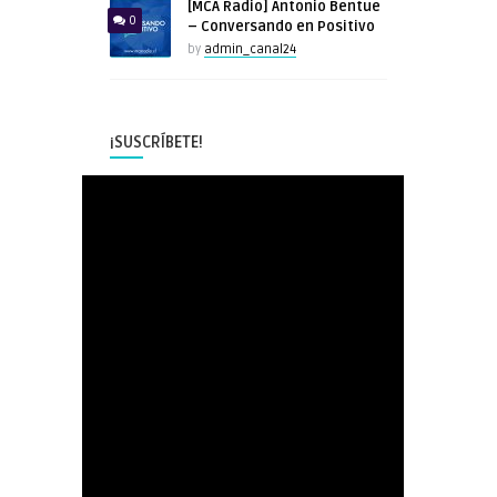
[MCA Radio] Antonio Bentue
0
– Conversando en Positivo
by
admin_canal24
¡SUSCRÍBETE!