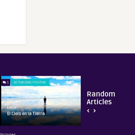
1
ACTUALIDAD POSITIVA
0
CONVERSACIONES C
Random
Articles
Editor
admin_canal24
El Cielo en la Tierra
[MCA TV] Bárbara 
– Conversacion ...
diciones