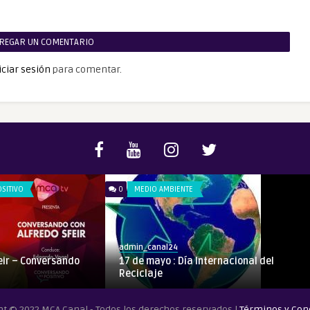
REGAR UN COMENTARIO
iciar sesión
para comentar.
SITIVO
0
MEDIO AMBIENTE
admin_canal24
feir – Conversando
17 de mayo : Día Internacional del
Reciclaje
ht © 2022 MCA Canal - Todos los derechos reservados |
Términos y Con