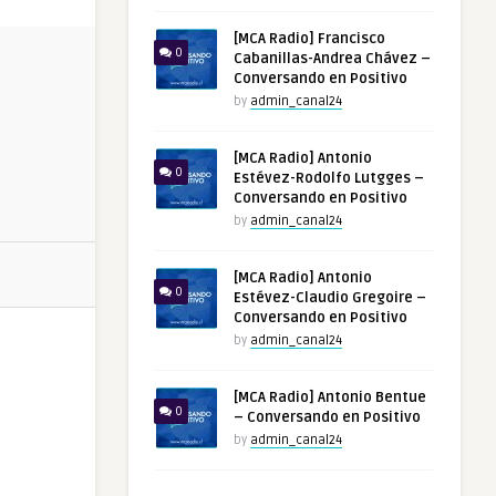
[MCA Radio] Francisco
0
Cabanillas-Andrea Chávez –
Conversando en Positivo
by
admin_canal24
[MCA Radio] Antonio
0
Estévez-Rodolfo Lutgges –
Conversando en Positivo
by
admin_canal24
[MCA Radio] Antonio
0
Estévez-Claudio Gregoire –
Conversando en Positivo
by
admin_canal24
[MCA Radio] Antonio Bentue
0
– Conversando en Positivo
by
admin_canal24