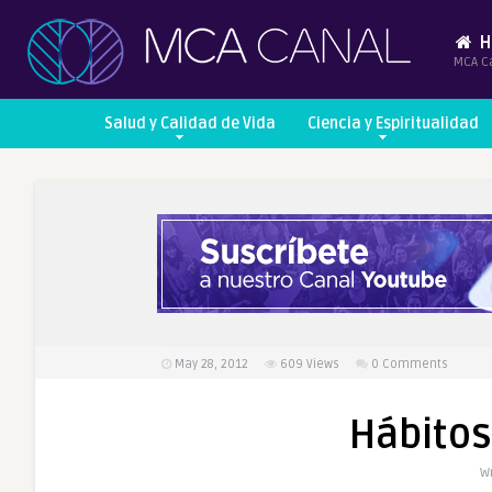
H
MCA C
Salud y Calidad de Vida
Ciencia y Espiritualidad
May 28, 2012
609
Views
0 Comments
Hábitos
Wr