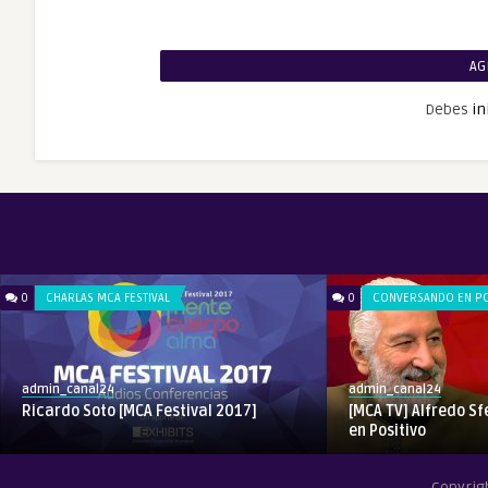
AG
Debes
in
0
CHARLAS MCA FESTIVAL
0
CONVERSANDO EN PO
admin_canal24
admin_canal24
Ricardo Soto [MCA Festival 2017]
[MCA TV] Alfredo S
en Positivo
Copyrig