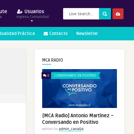
ute
Usuarios
a
Ingreso Comunidad
itualidad Práctica
Contacto
Newsletter
MCA RADIO
0
CONVERSANDO EN POSITIVO
[MCA Radio] Antonio Martínez –
Conversando en Positivo
Written by
admin_canal24