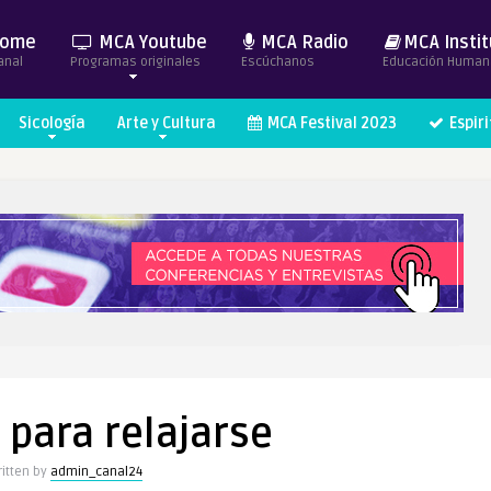
ome
MCA Youtube
MCA Radio
MCA Instit
anal
Programas originales
Escúchanos
Educación Human
Sicología
Arte y Cultura
MCA Festival 2023
Espir
 para relajarse
itten by
admin_canal24