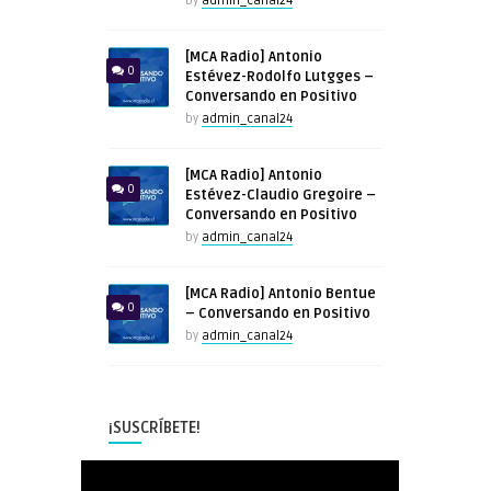
by
admin_canal24
[MCA Radio] Antonio
0
Estévez-Rodolfo Lutgges –
Conversando en Positivo
by
admin_canal24
[MCA Radio] Antonio
0
Estévez-Claudio Gregoire –
Conversando en Positivo
by
admin_canal24
[MCA Radio] Antonio Bentue
0
– Conversando en Positivo
by
admin_canal24
¡SUSCRÍBETE!