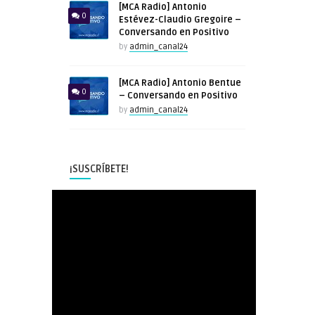
[MCA Radio] Antonio
0
Estévez-Claudio Gregoire –
Conversando en Positivo
by
admin_canal24
[MCA Radio] Antonio Bentue
0
– Conversando en Positivo
by
admin_canal24
¡SUSCRÍBETE!