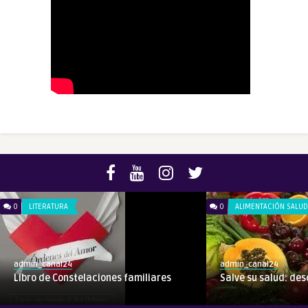
0
LITERATURA
0
ALIMENTACIÓN SALU
admin_canal24
admin_canal24
Libro de Constelaciones familiares
Salve su salud: des