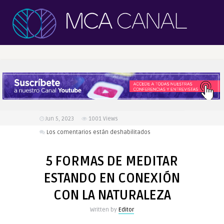
Jun 5, 2023
1001
Views
en
Los comentarios están deshabilitados
5
FORMAS
5 FORMAS DE MEDITAR
DE
ESTANDO EN CONEXIÓN
MEDITAR
ESTANDO
CON LA NATURALEZA
EN
CONEXIÓN
Written by
Editor
CON