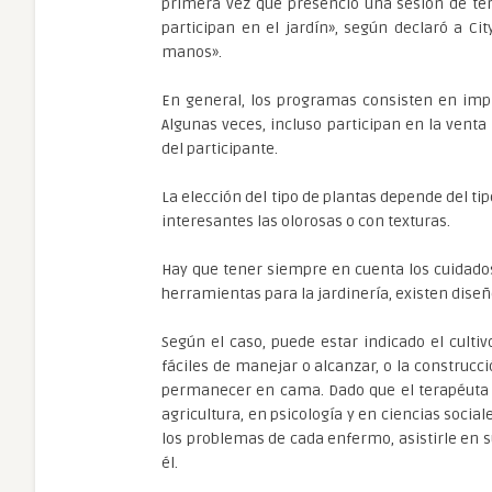
primera vez que presenció una sesión de tera
participan en el jardín», según declaró a Ci
manos».
En general, los programas consisten en impli
Algunas veces, incluso participan en la vent
del participante.
La elección del tipo de plantas depende del ti
interesantes las olorosas o con texturas.
Hay que tener siempre en cuenta los cuidados 
herramientas para la jardinería, existen dise
Según el caso, puede estar indicado el cult
fáciles de manejar o alcanzar, o la construcc
permanecer en cama. Dado que el terapéuta h
agricultura, en psicología y en ciencias soci
los problemas de cada enfermo, asistirle en s
él.