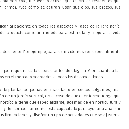
pia hortícola, fue «ver lo activos que están los residentes que
ty Farmer. «Ves cómo se estiran, usan sus ojos, sus brazos, sus
car al paciente en todos los aspectos y fases de la jardinería.
a del producto como un método para estimular y mejorar la vida
po de cliente. Por ejemplo, para los invidentes son especialmente
que requiere cada especie antes de elegirla. Y, en cuanto a las
ños en el mercado adaptados a todas las discapacidades.
ivo de plantas pequeñas en macetas o en cestos colgantes, más
ión de un jardín vertical, en el caso de que el enfermo tenga que
ortícola tiene que especializarse, además de en horticultura y
ales y del comportamiento, está capacitado para ayudar a analizar
us limitaciones y diseñar un tipo de actividades que se ajusten a