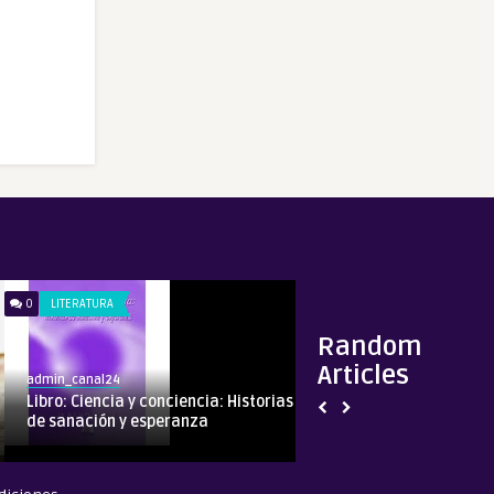
0
LITERATURA
0
CONVERSANDO EN P
Random
Articles
admin_canal24
admin_canal24
Libro: Ciencia y conciencia: Historias
[MCA Radio] Ximen
de sanación y esperanza
Hermana Karoline M