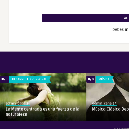
AG
Debes
in
0
DESARROLLO PERSONAL
0
MÚSICA
admin_canal24
admin_canal24
La Mente centrada es una fuerza de la
Música Clásica Deb
naturaleza