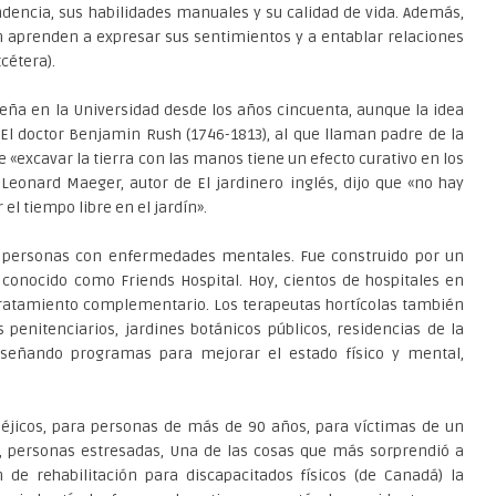
encia, sus habilidades manuales y su calidad de vida. Además,
aprenden a expresar sus sentimientos y a entablar relaciones
tcétera).
seña en la Universidad desde los años cincuenta, aunque la idea
El doctor Benjamin Rush (1746-1813), al que llaman padre de la
 «excavar la tierra con las manos tiene un efecto curativo en los
eonard Maeger, autor de El jardinero inglés, dijo que «no hay
el tiempo libre en el jardín».
a personas con enfermedades mentales. Fue construido por un
 conocido como Friends Hospital. Hoy, cientos de hospitales en
tratamiento complementario. Los terapeutas hortícolas también
 penitenciarios, jardines botánicos públicos, residencias de la
diseñando programas para mejorar el estado físico y mental,
éjicos, para personas de más de 90 años, para víctimas de un
, personas estresadas, Una de las cosas que más sorprendió a
de rehabilitación para discapacitados físicos (de Canadá) la