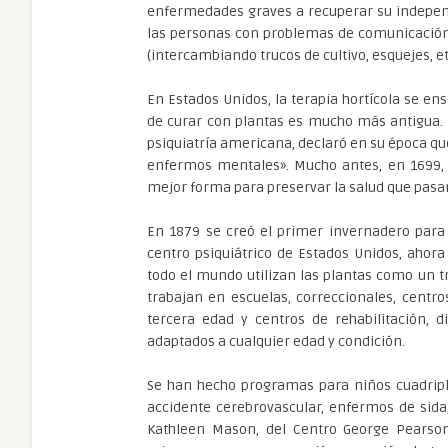
enfermedades graves a recuperar su independ
las personas con problemas de comunicación 
(intercambiando trucos de cultivo, esquejes, e
En Estados Unidos, la terapia hortícola se en
de curar con plantas es mucho más antigua. 
psiquiatría americana, declaró en su época que
enfermos mentales». Mucho antes, en 1699, L
mejor forma para preservar la salud que pasar 
En 1879 se creó el primer invernadero par
centro psiquiátrico de Estados Unidos, ahora
todo el mundo utilizan las plantas como un 
trabajan en escuelas, correccionales, centros
tercera edad y centros de rehabilitación, 
adaptados a cualquier edad y condición.
Se han hecho programas para niños cuadripl
accidente cerebrovascular, enfermos de sida
Kathleen Mason, del Centro George Pearson 