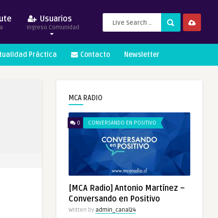
ute
Usuarios
a
Ingreso Comunidad
itualidad Práctica
Contacto
Newsletter
MCA RADIO
0
CONVERSANDO EN POSITIVO
[MCA Radio] Antonio Martínez –
Conversando en Positivo
Written by
admin_canal24