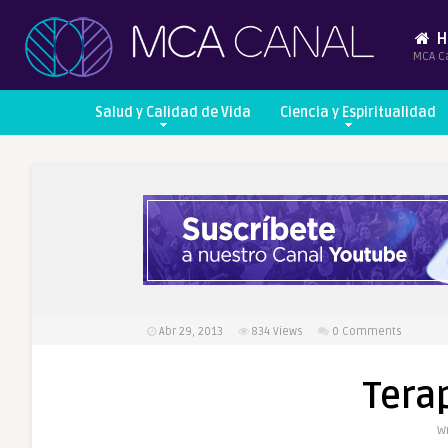
H
MCA C
Salud y Calidad de Vida
Ciencia y Espiritualidad
Abr 29, 2013
834
Views
0 Comments
Terap
Wr