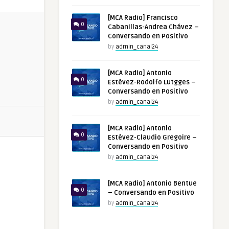
[MCA Radio] Francisco
0
Cabanillas-Andrea Chávez –
Conversando en Positivo
by
admin_canal24
[MCA Radio] Antonio
0
Estévez-Rodolfo Lutgges –
Conversando en Positivo
by
admin_canal24
[MCA Radio] Antonio
0
Estévez-Claudio Gregoire –
Conversando en Positivo
by
admin_canal24
[MCA Radio] Antonio Bentue
0
– Conversando en Positivo
by
admin_canal24