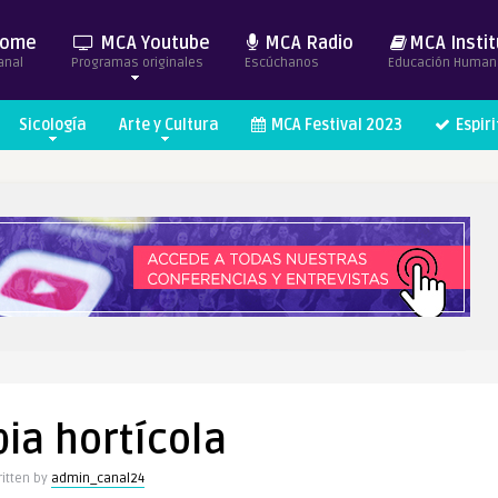
ome
MCA Youtube
MCA Radio
MCA Instit
anal
Programas originales
Escúchanos
Educación Human
Sicología
Arte y Cultura
MCA Festival 2023
Espir
ia hortícola
itten by
admin_canal24