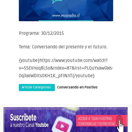
Programa: 30/12/2015
Tema: Conversando del presente y el futuro.
{youtube}https://www.youtube.com/watch?
v=5SEVnoqBL5o&index=87&list=PLQuYxawGWs-
0q3aeWDItsOKH1K_pFJNnT{/youtube}
Article Categories:
Conversando en Positivo