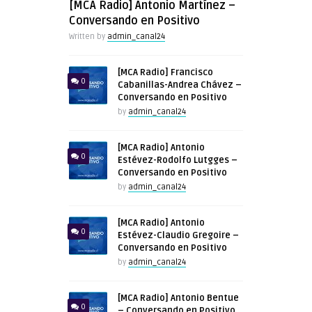
[MCA Radio] Antonio Martínez –
Conversando en Positivo
Written by
admin_canal24
[MCA Radio] Francisco
0
Cabanillas-Andrea Chávez –
Conversando en Positivo
by
admin_canal24
[MCA Radio] Antonio
0
Estévez-Rodolfo Lutgges –
Conversando en Positivo
by
admin_canal24
[MCA Radio] Antonio
0
Estévez-Claudio Gregoire –
Conversando en Positivo
by
admin_canal24
[MCA Radio] Antonio Bentue
0
– Conversando en Positivo