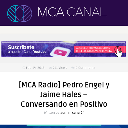
Feb 14, 2018
711
Views
0 Comments
[MCA Radio] Pedro Engel y
Jaime Hales –
Conversando en Positivo
Written by
admin_canal24