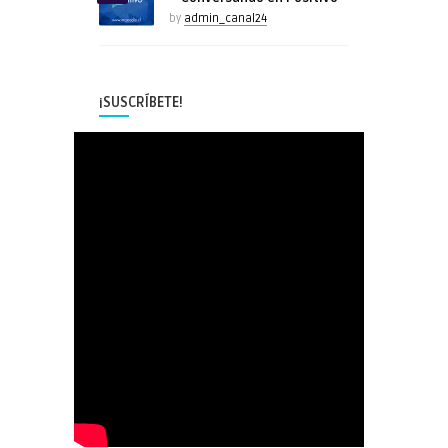
by
admin_canal24
¡SUSCRÍBETE!