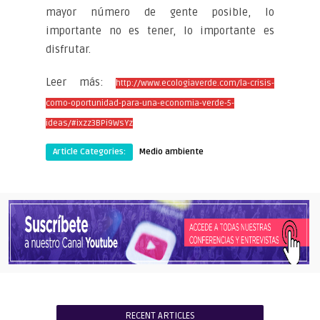
mayor número de gente posible, lo
importante no es tener, lo importante es
disfrutar.
Leer más:
http://www.ecologiaverde.com/la-crisis-
como-oportunidad-para-una-economia-verde-5-
ideas/#ixzz3BPi9WsYz
Article Categories:
Medio ambiente
RECENT ARTICLES