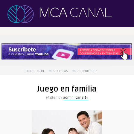
Dic 1, 2014
637
Views
0 Comments
Juego en familia
Written by
admin_canal24