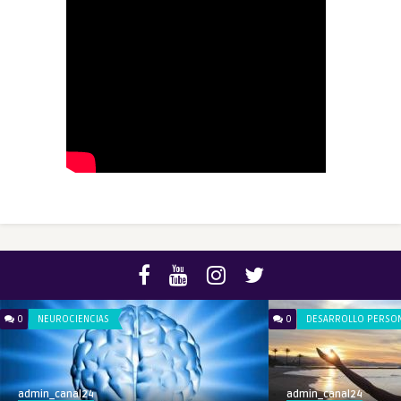
0
NEUROCIENCIAS
0
DESARROLLO PERSO
admin_canal24
admin_canal24