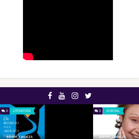
0
LITERATURA
0
GENERAL
admin_canal24
admin_canal24