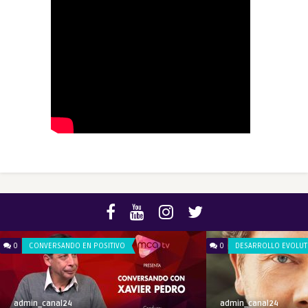
0
CONVERSANDO EN POSITIVO
0
DESARROLLO EVOLUT
admin_canal24
admin_canal24