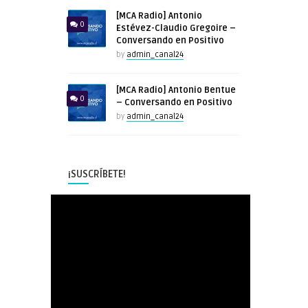
[MCA Radio] Antonio
0
Estévez-Claudio Gregoire –
Conversando en Positivo
by
admin_canal24
[MCA Radio] Antonio Bentue
0
– Conversando en Positivo
by
admin_canal24
¡SUSCRÍBETE!