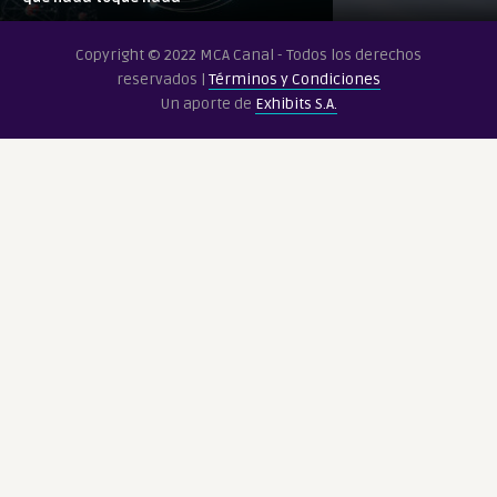
de
que
Copyright © 2022 MCA Canal - Todos los derechos
nada
reservados |
Términos y Condiciones
toque
Un aporte de
Exhibits S.A.
nada