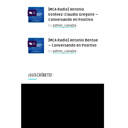
[MCA Radio] Antonio
0
Estévez-Claudio Gregoire –
Conversando en Positivo
by
admin_canal24
[MCA Radio] Antonio Bentue
0
– Conversando en Positivo
by
admin_canal24
¡SUSCRÍBETE!