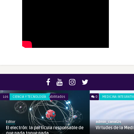
en
Los comentarios están deshabilitados
CIENCIA Y TECNOLOGÍA
0
MEDICINA INTEGRATI
El
electrón:
la
Editor
admin_canal24
partícula
El electrón: la partícula responsable de
Virtudes de la Med
responsable
que nada toque nada