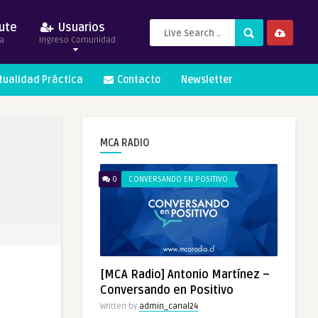
ute
Usuarios
a
Ingreso Comunidad
itualidad Práctica
Contacto
Newsletter
MCA RADIO
0
CONVERSANDO EN POSITIVO
[MCA Radio] Antonio Martínez –
Conversando en Positivo
Written by
admin_canal24