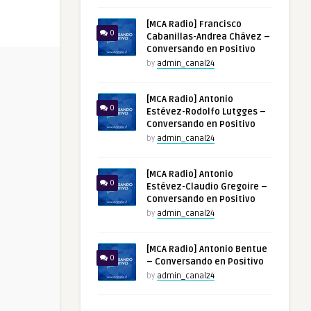
[MCA Radio] Francisco
0
Cabanillas-Andrea Chávez –
Conversando en Positivo
by
admin_canal24
[MCA Radio] Antonio
0
Estévez-Rodolfo Lutgges –
Conversando en Positivo
by
admin_canal24
[MCA Radio] Antonio
0
Estévez-Claudio Gregoire –
Conversando en Positivo
by
admin_canal24
[MCA Radio] Antonio Bentue
0
– Conversando en Positivo
by
admin_canal24