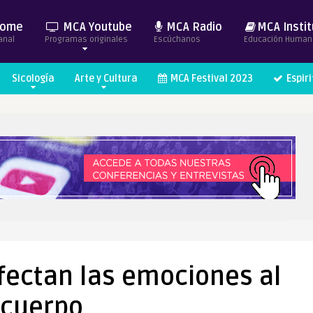
ome
MCA Youtube
MCA Radio
MCA Instit
anal
Programas originales
Escúchanos
Educación Human
Sicología
Arte y Cultura
MCA Festival 2023
Espir
fectan las emociones al
cuerpo