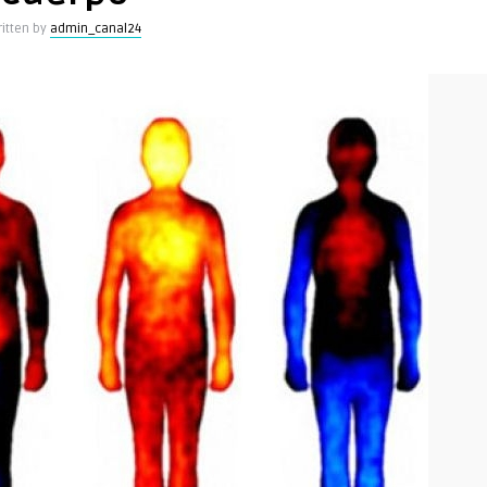
itten by
admin_canal24