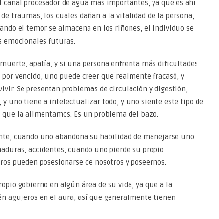
l canal procesador de agua más importantes, ya que es ahí
e traumas, los cuales dañan a la vitalidad de la persona,
ndo el temor se almacena en los riñones, el individuo se
s emocionales futuras.
e muerte, apatía, y si una persona enfrenta más dificultades
 por vencido, uno puede creer que realmente fracasó, y
 vivir. Se presentan problemas de circulación y digestión,
y uno tiene a intelectualizar todo, y uno siente este tipo de
o que la alimentamos. Es un problema del bazo.
ente, cuando uno abandona su habilidad de manejarse uno
maduras, accidentes, cuando uno pierde su propio
ros pueden posesionarse de nosotros y poseernos.
pio gobierno en algún área de su vida, ya que a la
ién agujeros en el aura, así que generalmente tienen