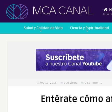
H
MCA C
Salud y Calidad de Vida
Ciencia y Espiritualidad
Ago 19, 2016
909
Views
0 Comments
Entérate cómo a